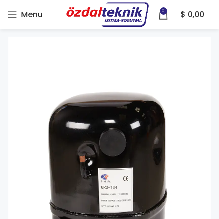
0
Menu
$
0,00