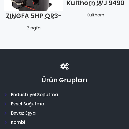
Kulthorn WJ 9490
Z – 1 1/3 Hp
Monofaze
ZİNGFA 5HP QR3-
Kulthorn
112 TRİFAZE 380V
VAN.R404
Zingfa
Ürün Grupları
Endüstriyel Soğutma
Evsel Soğutma
Beyaz Eşya
Kombi