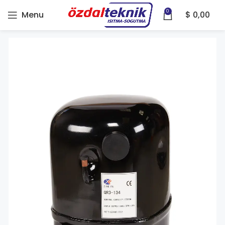
0
Menu
$
0,00