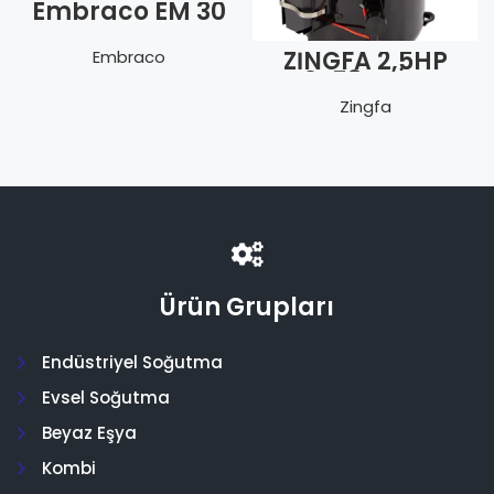
Embraco EM 30
HHR
ZİNGFA 2,5HP
Embraco
QR3-58 TRİFAZE
380V VAN.R404
Zingfa
Ürün Grupları
Endüstriyel Soğutma
Evsel Soğutma
Beyaz Eşya
Kombi