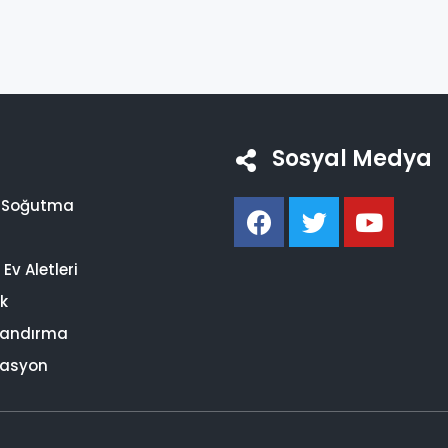
Sosyal Medya
i Soğutma
Ev Aletleri
ik
landırma
asyon