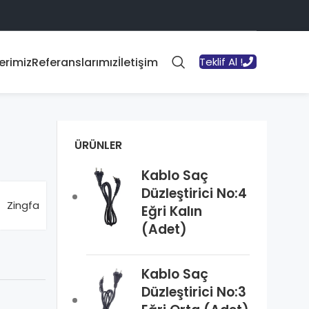
erimiz
Referanslarımız
İletişim
Teklif Al !
ÜRÜNLER
Kablo Saç
Düzleştirici No:4
Zingfa
Eğri Kalın
(Adet)
Kablo Saç
Düzleştirici No:3