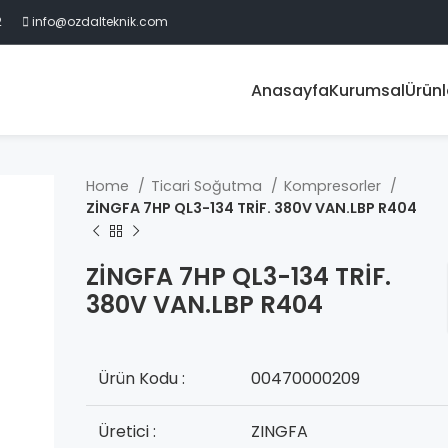
2
info@ozdalteknik.com
Anasayfa
Kurumsal
Ürünl
Home
Ticari Soğutma
Kompresorler
ZİNGFA 7HP QL3-134 TRİF. 380V VAN.LBP R404
ZİNGFA 7HP QL3-134 TRİF.
380V VAN.LBP R404
Ürün Kodu :
00470000209
Üretici :
ZINGFA