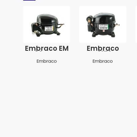
Embraco EM
Embraco
30 HHR
NEK 6170 Z –
dual frekans
Embraco
Embraco
–