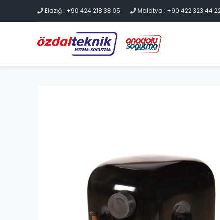
Elazığ : +90 424 218 38 05
Malatya : +90 422 323 44 2