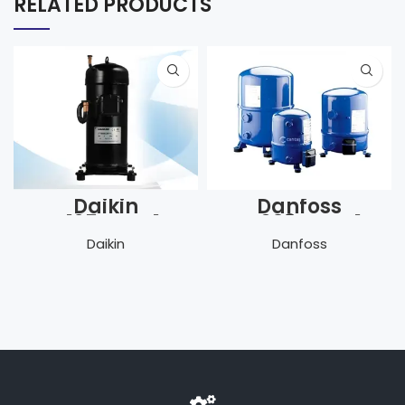
RELATED PRODUCTS
Daikin
Danfoss
JT125BCBY1L
VTZ038AGNR1A
Daikin
Danfoss