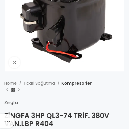
Click to enlarge
Home
Ticari Soğutma
Kompresorler
Zingfa
ZİNGFA 3HP QL3-74 TRİF. 380V
VAN.LBP R404