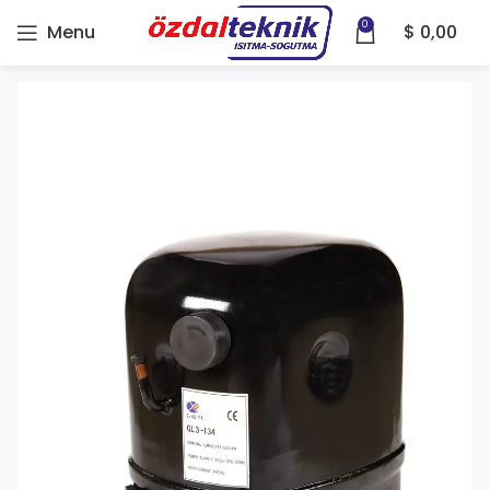
0
Menu
$
0,00