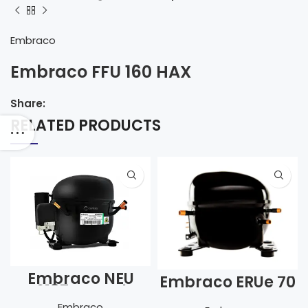
Embraco
Embraco FFU 160 HAX
Share:
RELATED PRODUCTS
Embraco NEU
Embraco ERUe 70
6187 Z-Dual
HLP
frekans
Embraco