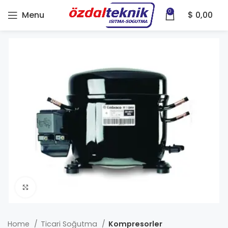
0
Menu
$
0,00
Click to enlarge
Home
Ticari Soğutma
Kompresorler