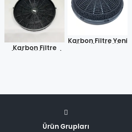
Karbon Filtre Yeni
Silverline 1006-
Karbon Filtre
1007 İçi Kömür
Simfer 1022 Yeni
8350001006
Model (Adet)
(Adet)
Ürün Grupları