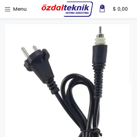
0
Menu
$
0,00