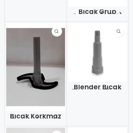
Bıçak Grup
Gruoup (Adet)
Blender Bıçak
Taşıma Mili Arz
Prostick Ar104813
(Adet)
Bıçak Korkmaz
Rondo (Adet)