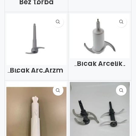
Bez Torba
Arçelik Arz
Arrivato /Bs
(Adet)
Bıçak Arçelik
Proset Arz 0041
Bıçak Arç Arzm
(Adet)
Tefal AR147 Uzun
Sürahi İçi Kod
1014 (Adet)