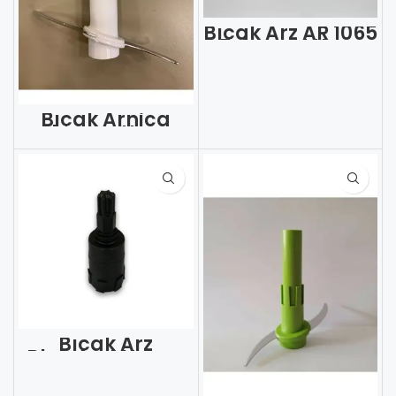
Bıçak Arz AR 1065
Teknoart Uzun
İkili Bıçak (Adet)
Bıçak Arnica
Shogun Uzun
(Adet)
Bıçak Arz
Blendart Hazne
İçi Bıçak + Mil
(Adet)