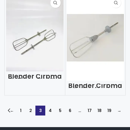
Blender Çırpma
Teli İnce Diş Fkr
(Adet)
Blender Çırpma
Teli Universal
(Adet)
←
1
2
3
4
5
6
…
17
18
19
→