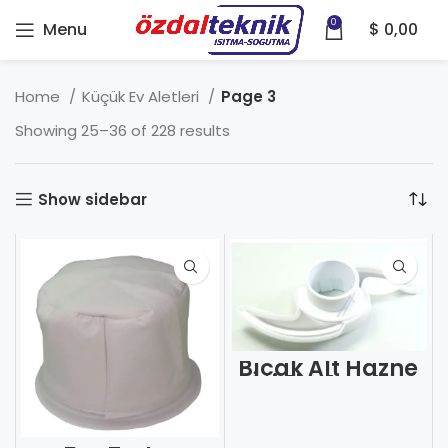
0
Menu
$
0,00
Home
Küçük Ev Aletleri
Page 3
Showing 25–36 of 228 results
Show sidebar
Bıçak Alt Hazne
İçi Fkr Arç Arz
Tefl Karaca
Universal (Adet)