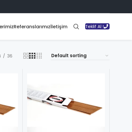
erimiz
Referanslarımız
İletişim
Teklif Al !
4
36