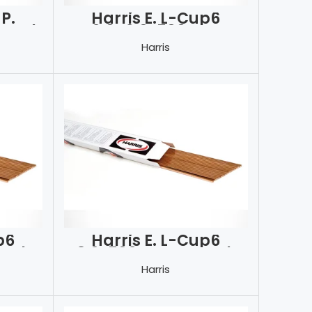
 P.
Harris E. L-Cup6
aynak
2.0×2.0x500mm
Kaynak Teli
Harris
p6
Harris E. L-Cup6
nak
3.0x500mm Kaynak
Teli
Harris