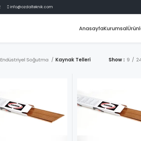
2
info@ozdalteknik.com
Anasayfa
Kurumsal
Ürünl
Endüstriyel Soğutma
Kaynak Telleri
Show
9
2