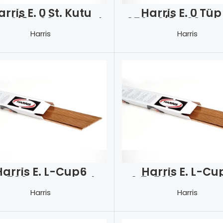
rris E. 0 St. Kutu
Harris E. 0 Tüp
0″x1/8″x20″ Kaynak
.050″x1/8″x20″ K
Teli
Teli
Harris
Harris
Harris E. L-Cup6
Harris E. L-Cu
0x500mm Kaynak
2.5x500mm Kay
Teli
Teli
Harris
Harris