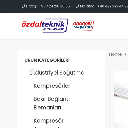
Elazığ : +90 424 218 38 05
Malatya : +90 422 323 44 2
Home
ÜRÜN KATEGORILERI
Endüstriyel Soğutma
Kompresörler
Bakır Bağlantı
Elemanları
Kompresör