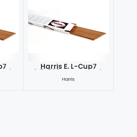
p7
Harris E. L-Cup7
nak
2.5x500mm Kaynak
Teli
Harris