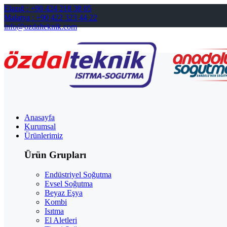
Elazığ : +90 424 218 38 05
Malatya : +90 422 323 44 22
info@ozdalteknik.com
Anasayfa
Kurumsal
Ürünlerimiz
Ürün Grupları
Endüstriyel Soğutma
Evsel Soğutma
Beyaz Eşya
Kombi
Isıtma
El Aletleri