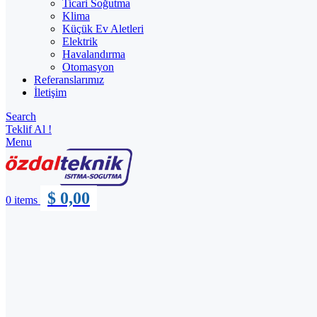
Ticari Soğutma
Klima
Küçük Ev Aletleri
Elektrik
Havalandırma
Otomasyon
Referanslarımız
İletişim
Search
Teklif Al !
Menu
$
0,00
0
items