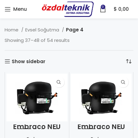
0
Menu
$
0,00
Home
Evsel Soğutma
Page 4
Showing 37–48 of 54 results
Show sidebar
Embraco NEU
Embraco NEU
6187 Z-Dual
6187 Z-Dual
frekans
frekans