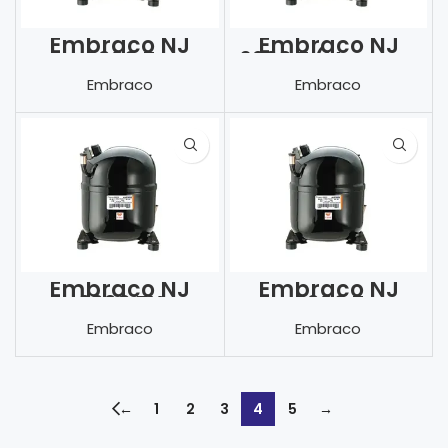
Embraco NJ
Embraco NJ
6220 Z
6220 Z (Vanasız
Kaynak
Embraco
Embraco
Bağlantılı)
Embraco NJ
Embraco NJ
6220 ZX
6226 Z
(Vanasız+kayna
Embraco
Embraco
k bağlantılı)
←
1
2
3
4
5
→