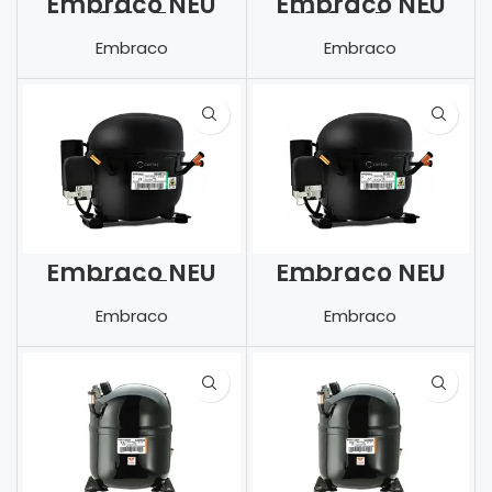
Embraco NEU
Embraco NEU
6212 Z
6212 Z-Dual
Frekans
Embraco
Embraco
Embraco NEU
Embraco NEU
6214 Z
6214 Z- Dual
frekans
Embraco
Embraco