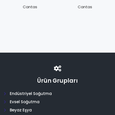
ACB-2UC62MW
ACB-2UC55W
Y.B.M. 21.0/28.0
Y.B.O. 24.0/31.0
Cantas
Cantas
bar
bar
Ürün Grupları
Endüstriyel Soğutma
Evsel Soğutma
Beyaz Eşya