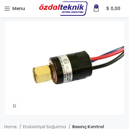
0
Menu
$
0,00
Click to enlarge
Home
Endüstriyel Soğutma
Basınç Kontrol