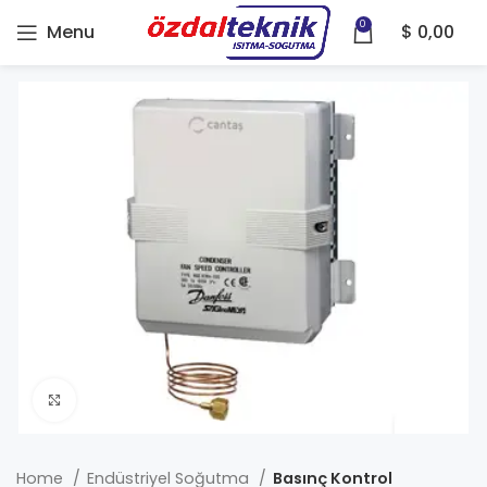
0
Menu
$
0,00
Click to enlarge
Home
Endüstriyel Soğutma
Basınç Kontrol