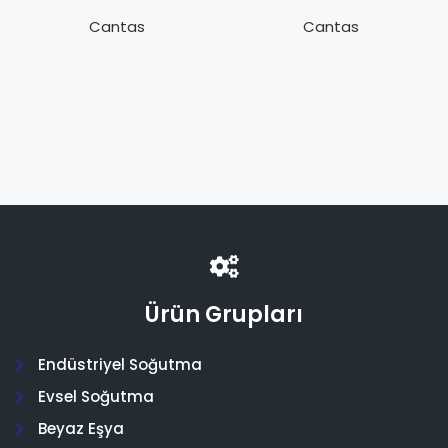
061H3048 RGE-
ACB-2UC59W
Z1L6-7DS 32
Y.B.O. 13.0/18.0
Cantas
Cantas
bar/0.2-2A
bar
Ürün Grupları
Endüstriyel Soğutma
Evsel Soğutma
Beyaz Eşya