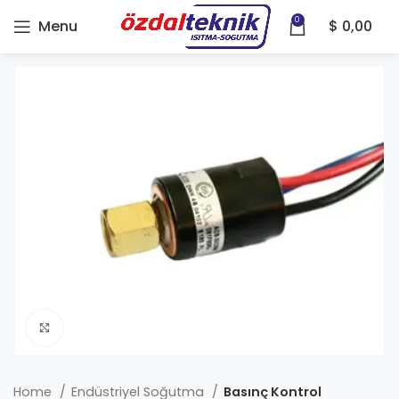
0
Menu
$
0,00
Click to enlarge
Home
Endüstriyel Soğutma
Basınç Kontrol