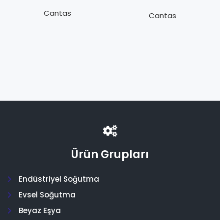
ACB-2UC59W
060B016866 MP
Y.B.O. 13.0/18.0
54 Yağ Basınç
Cantas
Cantas
bar
Kontrol- 90sn.
Ürün Grupları
Endüstriyel Soğutma
Evsel Soğutma
Beyaz Eşya