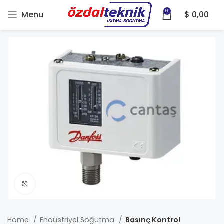
0
Menu
$
0,00
Click to enlarge
Home
Endüstriyel Soğutma
Basınç Kontrol