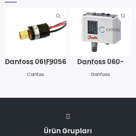
Danfoss 061F9056
Danfoss 060-
ACB-2UC58W
110166 KP 1
Y.B.O. 19.0/23.0
Presostat –
Cantas
Danfoss
bar
Vakum
Ürün Grupları