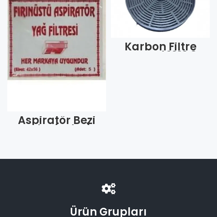
Karbon Filtre
Kumtel 1019 3
Tırnak Ufak
(Adet)
Aspiratör Bezi
Kalın (Adet)
Ürün Grupları