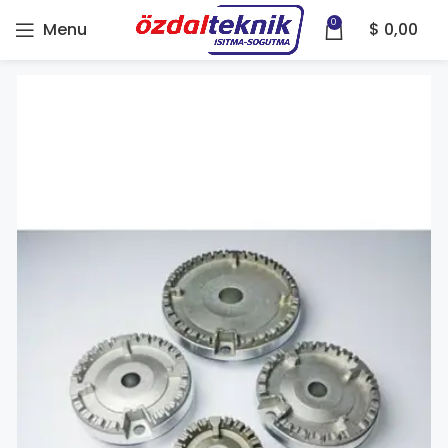
0
Menu
$
0,00