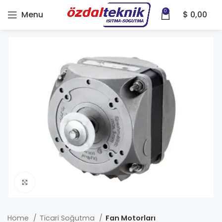
0
Menu
$
0,00
Click to enlarge
Home
Ticari Soğutma
Fan Motorları