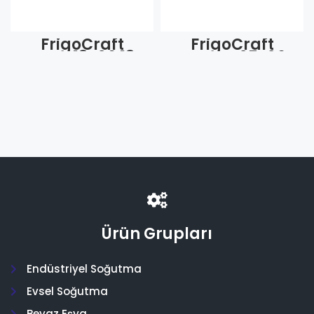
FrigoCraft
FrigoCraft
FCSMQ 18-26 18W
FCSMQ 25-26
Fan Motoru
25W Fan Motoru
Ürün Grupları
Endüstriyel Soğutma
Evsel Soğutma
Beyaz Eşya