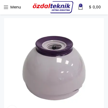
0
Menu
$
0,00