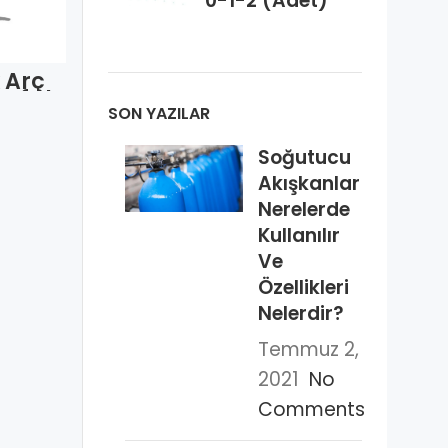
0-1-2 (Adet)
Karbon Filtre
Franke
 Arç
Arçelik 1002
Tefal
9178005466
SON YAZILAR
 Uzun
(Adet)
i İçi
1014
Soğutucu
et)
Aspiratör
Akışkanlar
250*300 Tek
Nerelerde
Tırnak Arka
Düz/Öz
Kullanılır
(Adet)
Ve
Özellikleri
Nelerdir?
Temmuz 2,
2021
No
Comments