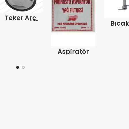
Teker Arç
Kangru 918
Bıçak
200 1456
Arzm 
S4122 (Adet)
AR147
Sürah
Kod 
(Ad
Aspiratör
Bezi Kalın
(Adet)