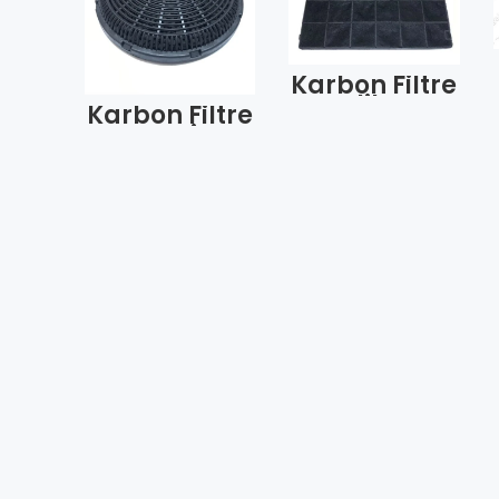
Karbon Filtre
Arçelik Kare
Karbon Filtre
Model 1010–
Yeni
9188065385
Silverline
(Adet)
1006-1007 İçi
Kömür
8350001006
(Adet)