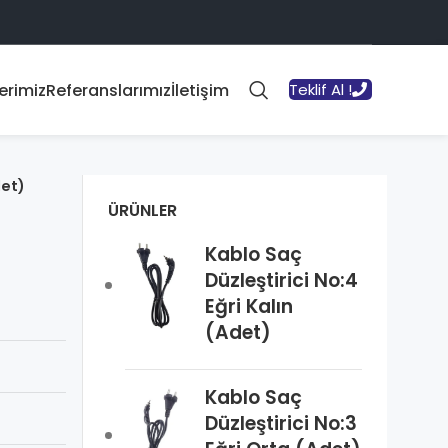
erimiz
Referanslarımız
İletişim
Teklif Al !
det)
ÜRÜNLER
Kablo Saç
Düzleştirici No:4
Eğri Kalın
(Adet)
Kablo Saç
Düzleştirici No:3