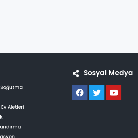
Sosyal Medya
i Soğutma
Ev Aletleri
ik
landırma
asyon