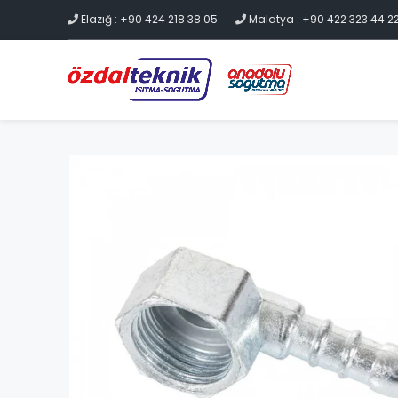
Elazığ : +90 424 218 38 05
Malatya : +90 422 323 44 2