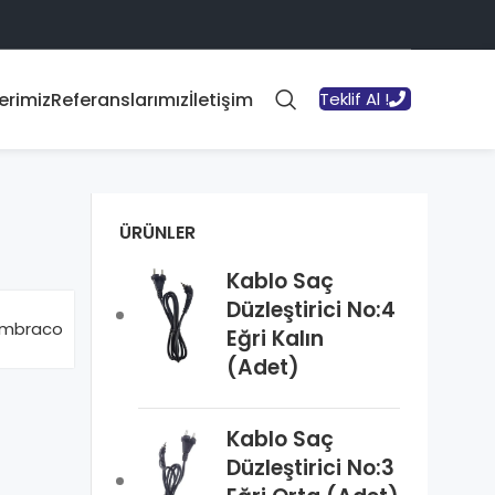
erimiz
Referanslarımız
İletişim
Teklif Al !
ÜRÜNLER
Kablo Saç
Düzleştirici No:4
mbraco
Eğri Kalın
(Adet)
Kablo Saç
Düzleştirici No:3