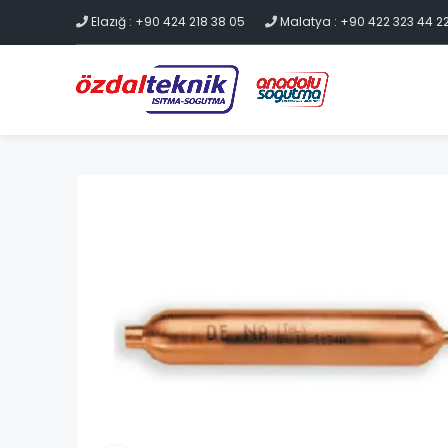
Elazığ : +90 424 218 38 05
Malatya : +90 422 323 44 2