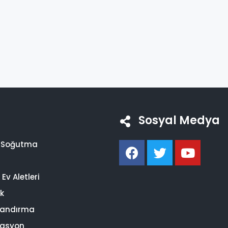
Sosyal Medya
i Soğutma
Ev Aletleri
ik
landırma
asyon