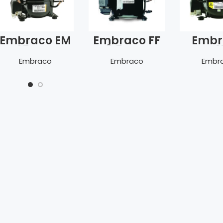
Embraco EM
Embraco FF
Embr
65 HHR
8.5 HBK
EMT 6
Embraco
Embraco
Embr