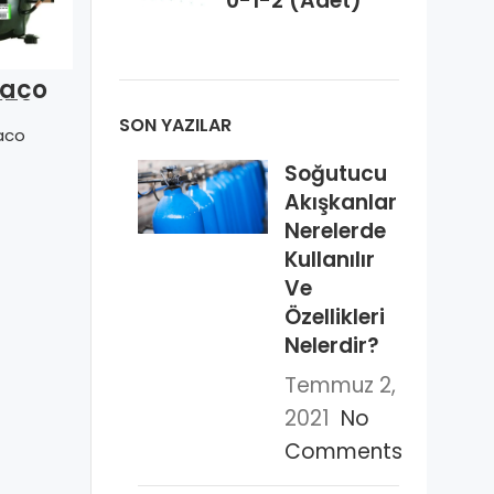
0-1-2 (Adet)
aco
Embraco
Embraco
170 Z
EGAS 100 HLR
NEU 6187 Z-
Dual frekans
SON YAZILAR
aco
Embraco
Embraco
Soğutucu
Akışkanlar
Nerelerde
Kullanılır
Ve
Özellikleri
Nelerdir?
Temmuz 2,
2021
No
Comments