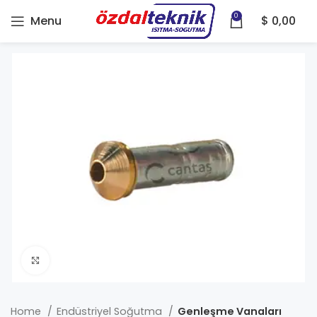
0
Menu
$
0,00
Click to enlarge
Home
Endüstriyel Soğutma
Genleşme Vanaları