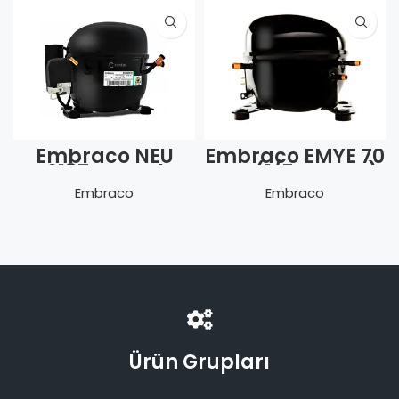
Embraco NEU
Embraco EMYE 70
6187 Z-Dual
HEP (1/5 Hp LBP)
frekans
Embraco
Embraco
Ürün Grupları