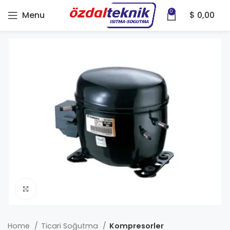
0
Menu
$
0,00
Click to enlarge
Home
Ticari Soğutma
Kompresorler