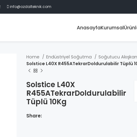
2
info@ozdalteknik.com
Anasayfa
Kurumsal
Ürünl
Home
Endüstriyel Soğutma
Soğutucu Akışkan
Solstice L40X R455ATekrarDoldurulabilir Tüplü 
Solstice L40X
R455ATekrarDoldurulabilir
Tüplü 10Kg
Share: