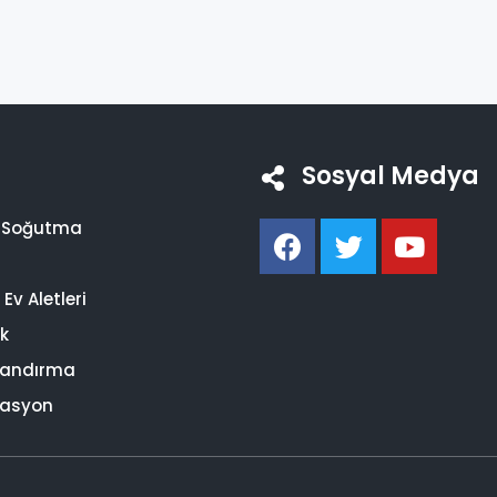
Sosyal Medya
i Soğutma
Ev Aletleri
ik
landırma
asyon