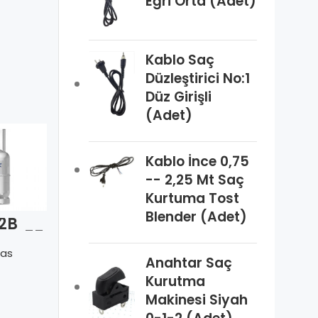
Eğri Orta (Adet)
Kablo Saç
Düzleştirici No:1
Düz Girişli
(Adet)
Kablo İnce 0,75
-- 2,25 Mt Saç
Kurtuma Tost
Blender (Adet)
R-134a Freon
2B
R454B
Tekrar
 XL55
Opteon XL41
Doldurulabili
rar
Tekrar
Cantas
as
Cantas
r Tüplü 12Kg
labili
Doldurulabili
Anahtar Saç
ü 9Kg
r Tüplü 9Kg
Kurutma
Makinesi Siyah