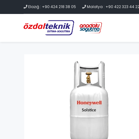
Elazığ : +90 424 218 38 05
Malatya : +90 422 323 44 2