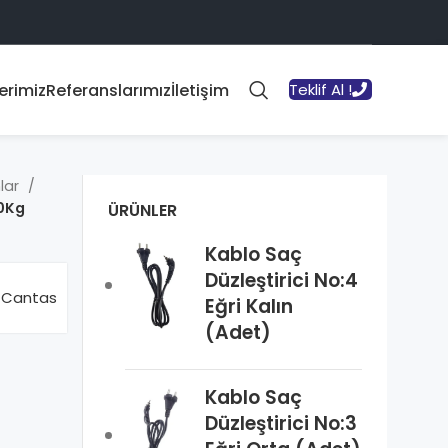
erimiz
Referanslarımız
İletişim
Teklif Al !
lar
10Kg
ÜRÜNLER
Kablo Saç
Düzleştirici No:4
Cantas
Eğri Kalın
(Adet)
Kablo Saç
Düzleştirici No:3