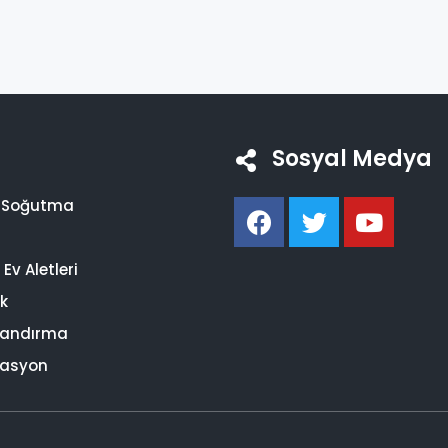
Sosyal Medya
i Soğutma
Ev Aletleri
ik
landırma
asyon