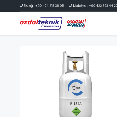
Elazığ : +90 424 218 38 05
Malatya : +90 422 323 44 2