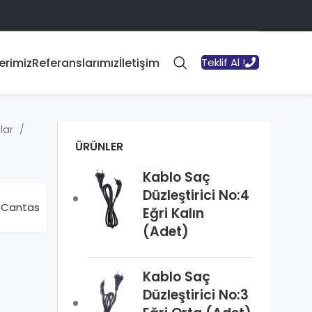
erimiz
Referanslarımız
İletişim
Teklif Al !
lar
ÜRÜNLER
Kablo Saç
Düzleştirici No:4
Cantas
Eğri Kalın
(Adet)
Kablo Saç
Düzleştirici No:3