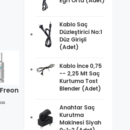
Eğri Orta (Adet)
Kablo Saç
Düzleştirici No:1
Düz Girişli
(Adet)
Kablo İnce 0,75
-- 2,25 Mt Saç
Kurtuma Tost
Blender (Adet)
 Freon
R-1234yf
R-508B
rar
Solstice
Freon95
labili
Tekrar
Tekrar
as
Cantas
Cantas
ü 12Kg
Doldurulabili
Doldurulabili
Anahtar Saç
r Tüplü 5 Kg
r Tüplü 9.08
Kurutma
Kg
Makinesi Siyah