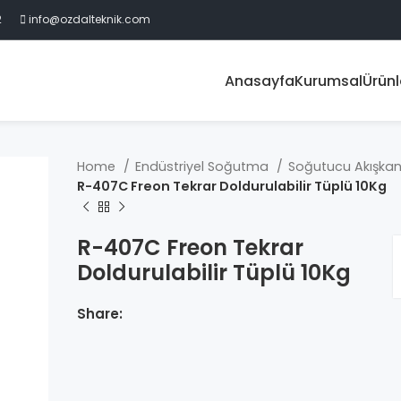
2
info@ozdalteknik.com
Anasayfa
Kurumsal
Ürünl
Home
Endüstriyel Soğutma
Soğutucu Akışkan
R-407C Freon Tekrar Doldurulabilir Tüplü 10Kg
R-407C Freon Tekrar
Doldurulabilir Tüplü 10Kg
Share: