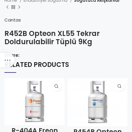
Home
Endüstriyel Soğutma
Soğutucu Akışkanlar
Cantas
R452B Opteon XL55 Tekrar
Doldurulabilir Tüplü 9Kg
Share:
RELATED PRODUCTS
R-404A Freon
R454B Opteon