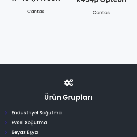
Tekrar
XL41 Tekrar
Doldurulabilir
Doldurulabilir
Cantas
Cantas
Tüplü 10Kg
Tüplü 9Kg
Ürün Grupları
Endüstriyel Soğutma
Evsel Soğutma
Beyaz Eşya