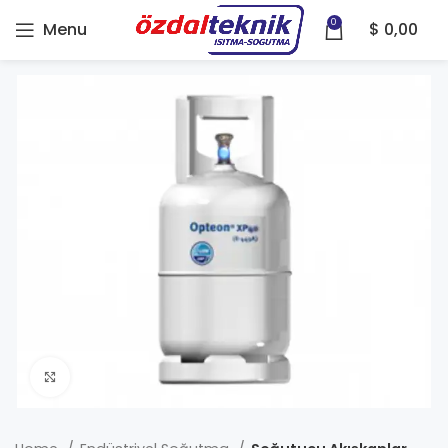
0
Menu
$
0,00
Click to enlarge