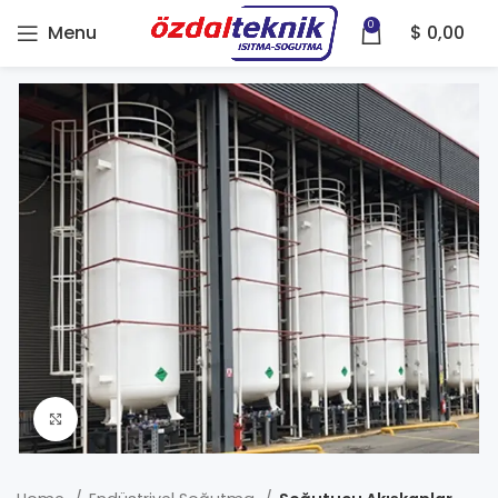
0
Menu
$
0,00
Click to enlarge