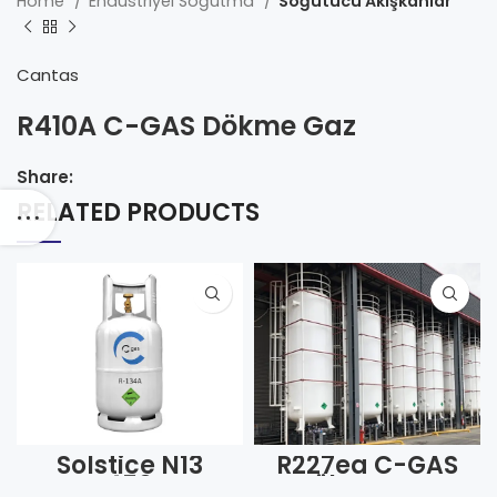
Home
Endüstriyel Soğutma
Soğutucu Akışkanlar
Cantas
R410A C-GAS Dökme Gaz
Share:
RELATED PRODUCTS
Solstice N13
R227ea C-GAS
R450A
Dökme Gaz