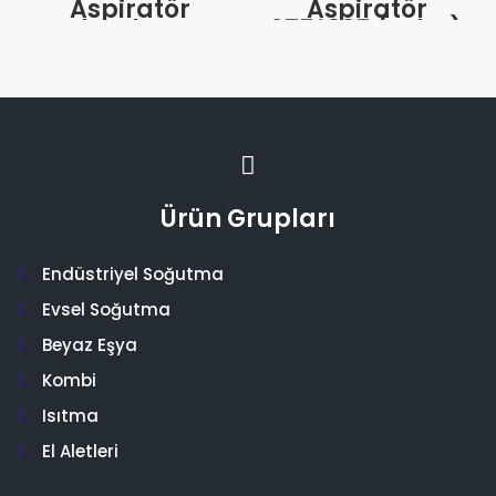
Aspiratör
Aspiratör
Davlumbaz Tuş
275*335 (Adet)
Takımı Şalter Aç
Kapa 1-2-3
(Adet)
Ürün Grupları
Endüstriyel Soğutma
Evsel Soğutma
Beyaz Eşya
Kombi
Isıtma
El Aletleri