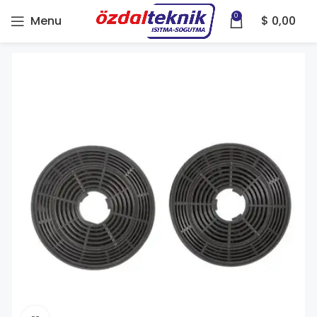
0
Menu
$
0,00