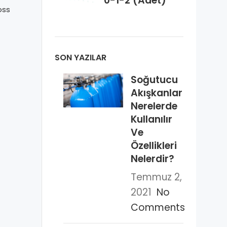
0-1-2 (Adet)
1/8″)
mm (5/8 “)
oss
Danfoss
SON YAZILAR
Soğutucu
Akışkanlar
Nerelerde
Kullanılır
Ve
Özellikleri
Nelerdir?
Temmuz 2,
2021
No
Comments