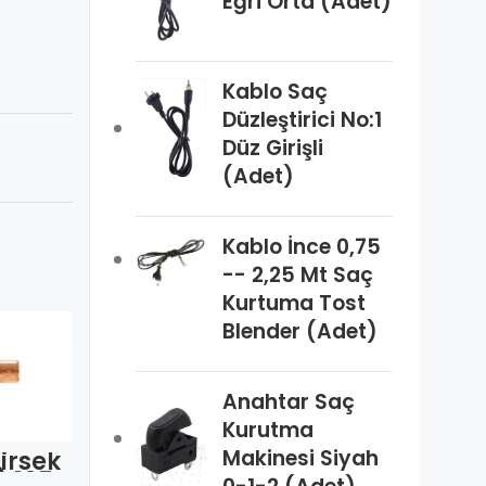
Eğri Orta (Adet)
Kablo Saç
Düzleştirici No:1
Düz Girişli
(Adet)
Kablo İnce 0,75
-- 2,25 Mt Saç
Kurtuma Tost
Blender (Adet)
Anahtar Saç
Kurutma
Makinesi Siyah
Dirsek
IBP – Dirsek
IBP – TEE
) 105
(5090) 16
(5130) 1/4″