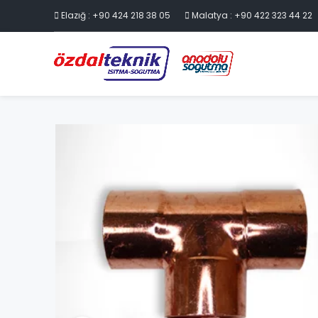
Elazığ : +90 424 218 38 05
Malatya : +90 422 323 44 22