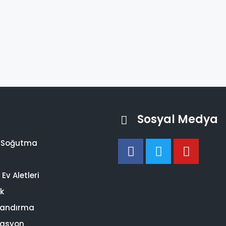
Sosyal Medya
i Soğutma
Ev Aletleri
ik
landırma
asyon