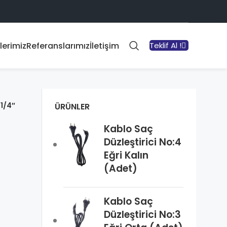
lerimiz
Referanslarımız
İletişim
Teklif Al !
 1/4″
ÜRÜNLER
Kablo Saç
Düzleştirici No:4
Eğri Kalın
(Adet)
Kablo Saç
Düzleştirici No:3