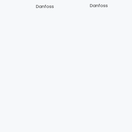
(5270) 16
Danfoss
Danfoss
mm