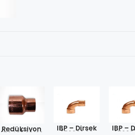
IBP – Dirsek
IBP – 
Redüksiyon
(5090) 22
(5090
(5240) 22*16