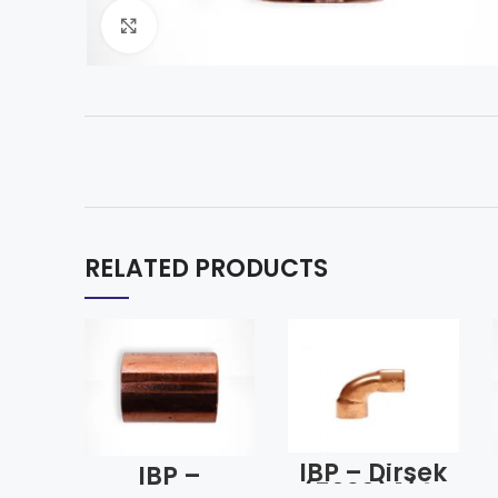
Click to enlarge
RELATED PRODUCTS
IBP – Dirsek
IBP –
(5090) 1/4″
Manşon