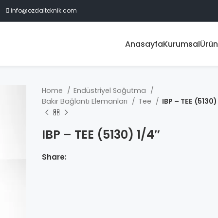
info@ozdalteknik.com
Anasayfa
Kurumsal
Ürün
Home
Endüstriyel Soğutma
Bakır Bağlantı Elemanları
Tee
IBP – TEE (5130)
IBP – TEE (5130) 1/4″
Share: