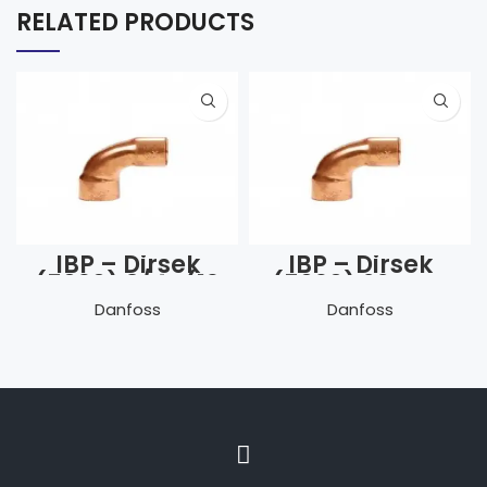
RELATED PRODUCTS
IBP – Dirsek
IBP – Dirsek
(5090) 3/4″ (19
(5090) 22 mm
mm)
Danfoss
Danfoss