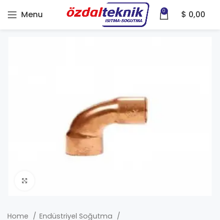
0
Menu
$
0,00
Click to enlarge
Home
Endüstriyel Soğutma