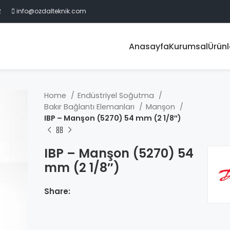
2
info@ozdalteknik.com
Anasayfa
Kurumsal
Ürünl
Home
Endüstriyel Soğutma
Bakır Bağlantı Elemanları
Manşon
IBP – Manşon (5270) 54 mm (2 1/8″)
IBP – Manşon (5270) 54
mm (2 1/8″)
Share: