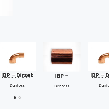
IBP – Dirsek
IBP – 
IBP –
(5090) 3/4″
(5090)
Manşon
(19 mm)
(5270) 25
Danfoss
Danf
Danfoss
mm