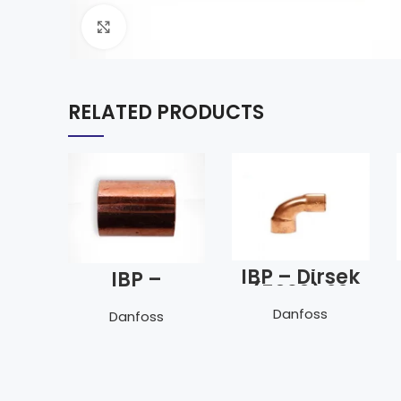
Click to enlarge
RELATED PRODUCTS
IBP – Dirsek
IBP –
(5090) 22
Manşon
mm
(5270) 22
Danfoss
Danfoss
mm