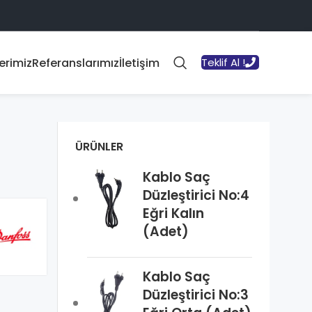
erimiz
Referanslarımız
İletişim
Teklif Al !
ÜRÜNLER
Kablo Saç
Düzleştirici No:4
Eğri Kalın
(Adet)
Kablo Saç
Düzleştirici No:3