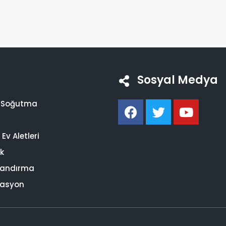
Sosyal Medya
i Soğutma
Ev Aletleri
ik
landırma
asyon