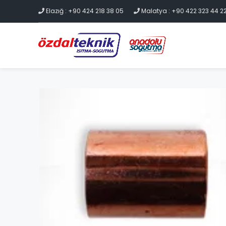
Elazığ : +90 424 218 38 05
Malatya : +90 422 323 44 2