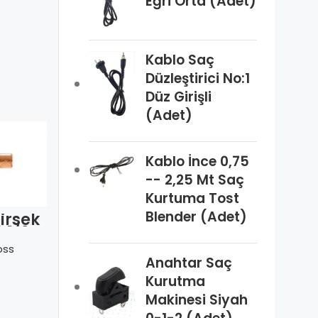
Eğri Orta (Adet)
Kablo Saç
Düzleştirici No:1
Düz Girişli
(Adet)
Kablo İnce 0,75
-- 2,25 Mt Saç
Kurtuma Tost
Blender (Adet)
Dirsek
IBP –
IBP –
 1/2″
Manşon
Manşon
(5270) 19
(5270) 16
oss
Danfoss
Danfoss
mm (3/4″)
mm
Anahtar Saç
Kurutma
Makinesi Siyah