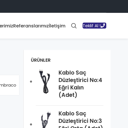
erimiz
Referanslarımız
İletişim
Teklif Al !
ÜRÜNLER
Kablo Saç
Düzleştirici No:4
mbraco
Eğri Kalın
(Adet)
Kablo Saç
Düzleştirici No:3