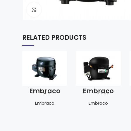
Click to enlarge
RELATED PRODUCTS
Embraco
Embraco
EGAS 80 HLR
NEU 6212 Z
Embraco
Embraco