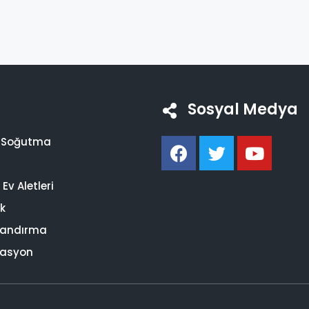
Sosyal Medya
i Soğutma
Ev Aletleri
ik
landırma
asyon