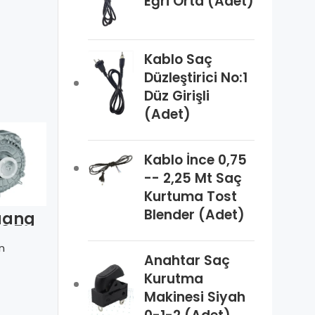
Eğri Orta (Adet)
Kablo Saç
Düzleştirici No:1
Düz Girişli
(Adet)
Kablo İnce 0,75
-- 2,25 Mt Saç
Kurtuma Tost
Blender (Adet)
uang
FrigoCraft
Danfoss
13 5W
FCSMQ 5-26
077B7101
otoru
5W Fan
Havuz
n
cFan
Danfoss
Motoru
Anahtar Saç
Kurutma
Makinesi Siyah