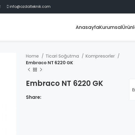
2
info@ozdalteknik.com
Anasayfa
Kurumsal
Ürünl
Home
Ticari Soğutma
Kompresorler
Embraco NT 6220 GK
Embraco NT 6220 GK
E
Share: