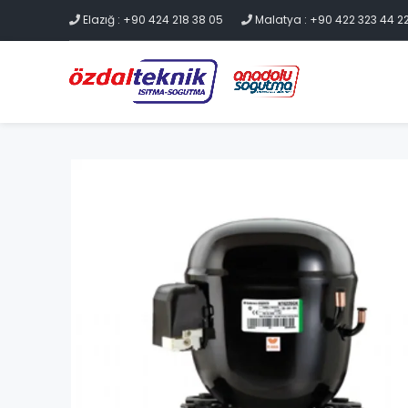
Elazığ : +90 424 218 38 05
Malatya : +90 422 323 44 2