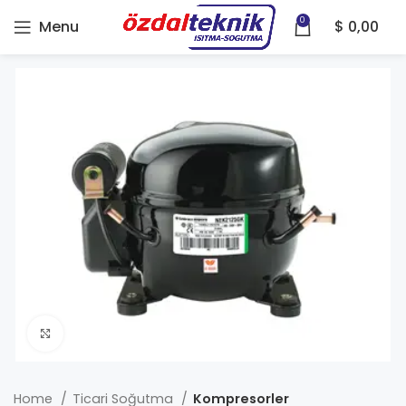
0
Menu
$
0,00
Click to enlarge
Home
Ticari Soğutma
Kompresorler