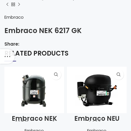
Embraco
Embraco NEK 6217 GK
Share:
RELATED PRODUCTS
Embraco NEK
Embraco NEU
6187 Z -Dual
6212 Z
frekans
Embraco
Embraco