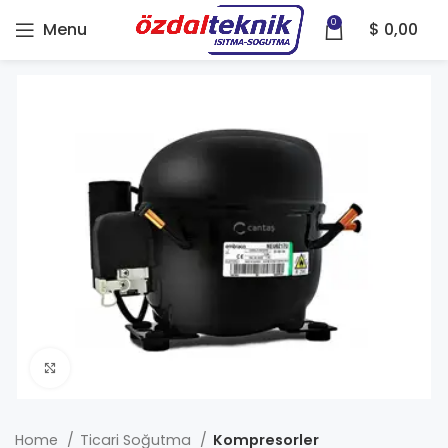
0
Menu
$
0,00
Click to enlarge
Home
Ticari Soğutma
Kompresorler