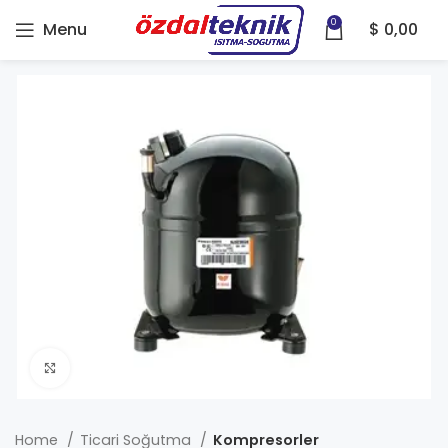
0
Menu
$
0,00
Click to enlarge
Home
Ticari Soğutma
Kompresorler