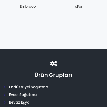
6212 Z-Dual
FCSMQ 5-26 5W
Frekans
Fan Motoru
Embraco
cFan
Ürün Grupları
Endüstriyel Soğutma
Evsel Soğutma
Beyaz Eşya