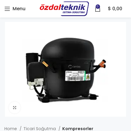
0
Menu
$
0,00
Click to enlarge
Home
Ticari Soğutma
Kompresorler