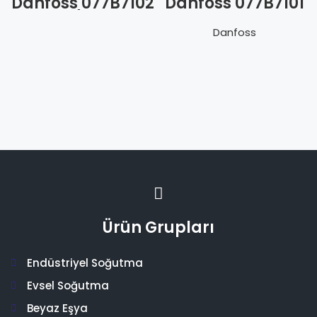
Danfoss 077B7102
Danfoss 077B7101
Dondurma
Havuz
Danfoss
Ürün Grupları
Endüstriyel Soğutma
Evsel Soğutma
Beyaz Eşya