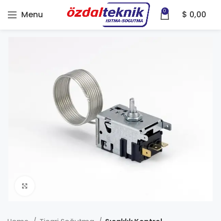
0
Menu
$
0,00
Click to enlarge