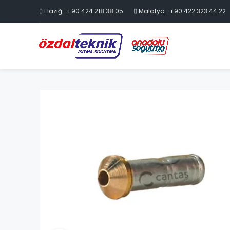
Elazığ : +90 424 218 38 05
Malatya : +90 422 323 44 22