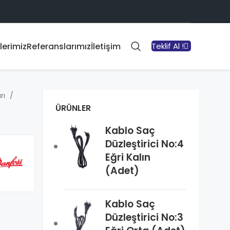
lerimiz
Referanslarımız
İletişim
Teklif Al !
rı
ÜRÜNLER
Kablo Saç
Düzleştirici No:4
Eğri Kalın
(Adet)
Kablo Saç
Düzleştirici No:3