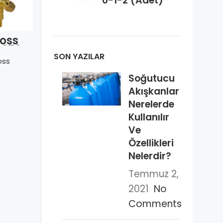
0-1-2 (Adet)
oss
Danfoss
Danfoss
3370
068Z3284
068Z3281 TX 2
R134a
TEX 2 R22
R22 (İç D.-
SON YAZILAR
oss
Danfoss
Danfoss
-Rak.)
(Dış D.-Kay.)
Kay.) MOP N
 NL
MOP N
Soğutucu
Akışkanlar
Nerelerde
Kullanılır
Ve
Özellikleri
Nelerdir?
Temmuz 2,
2021
No
Comments