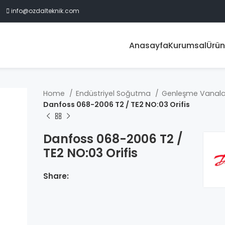
info@ozdalteknik.com
Anasayfa
Kurumsal
Ürün
Home
Endüstriyel Soğutma
Genleşme Vanala
Danfoss 068-2006 T2 / TE2 NO:03 Orifis
Danfoss 068-2006 T2 /
TE2 NO:03 Orifis
Share: