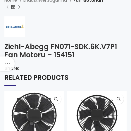
Home
Endüstriyel Soğutma
Fan Motorları
Ziehl-Abegg FN071-SDK.6K.V7P1
Fan Motoru – 154151
Share:
RELATED PRODUCTS