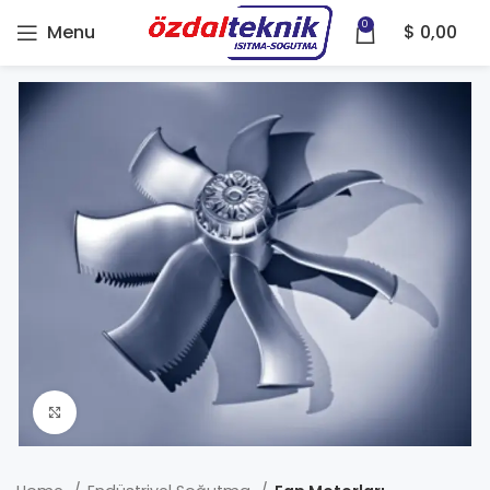
0
Menu
$
0,00
Click to enlarge