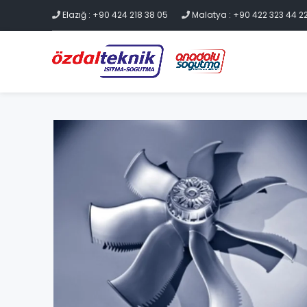
Elazığ : +90 424 218 38 05
Malatya : +90 422 323 44 2