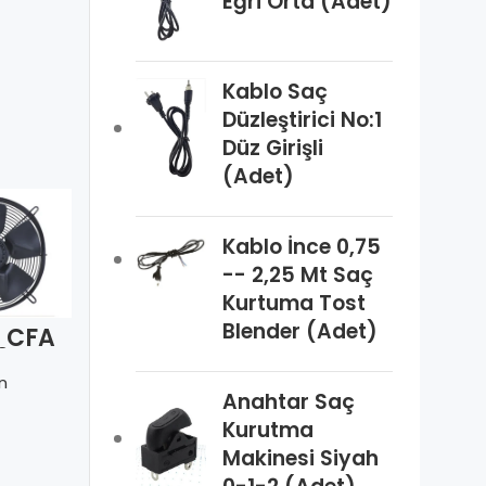
Eğri Orta (Adet)
Kablo Saç
Düzleştirici No:1
Düz Girişli
(Adet)
Kablo İnce 0,75
-- 2,25 Mt Saç
Kurtuma Tost
Blender (Adet)
 CFA
SANMU YWF
SANMU YWF
0 SC
(K) 6E 350S-Z
(K) 4E 350S-
Devir
900 Devir Fan
Z 1400 Devir
n
SANMU
SANMU
otoru
Motoru
Fan Motoru
Anahtar Saç
Kurutma
Makinesi Siyah