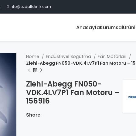
2
info@ozdalteknik.com
Anasayfa
Kurumsal
Ürünl
Home
Endüstriyel Soğutma
Fan Motorları
Ziehl-Abegg FN050-VDK.4I.V7P1 Fan Motoru – 15
Ziehl-Abegg FN050-
VDK.4I.V7P1 Fan Motoru –
156916
Share: