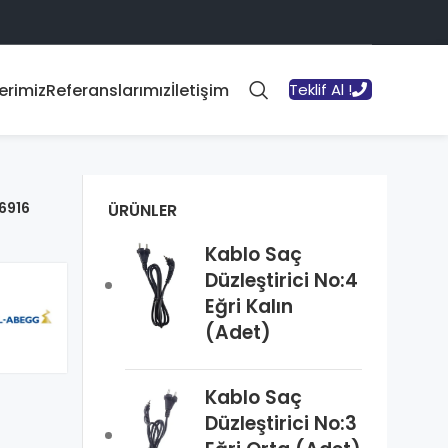
erimiz
Referanslarımız
İletişim
Teklif Al !
6916
ÜRÜNLER
Kablo Saç
Düzleştirici No:4
Eğri Kalın
(Adet)
Kablo Saç
Düzleştirici No:3