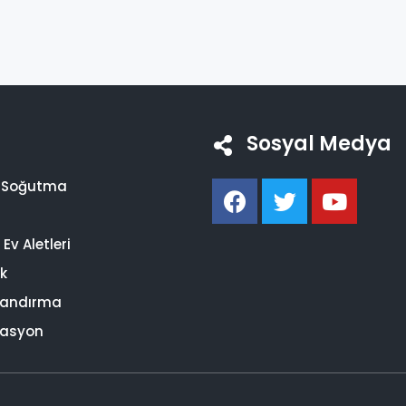
Sosyal Medya
i Soğutma
Ev Aletleri
ik
landırma
asyon