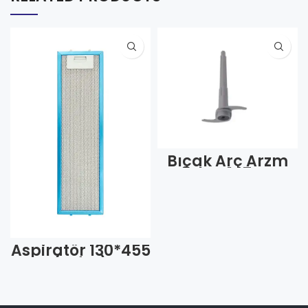
Bıçak Arç Arzm
Tefal AR147 Uzun
Sürahi İçi Kod
1014 (Adet)
Aspiratör 130*455
(Adet)