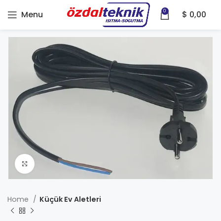
0
Menu
$
0,00
Click to enlarge
Home
Küçük Ev Aletleri