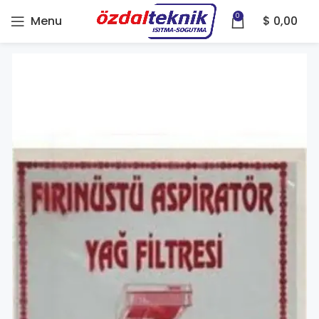
0
Menu
$
0,00