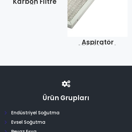
Karbon Filtre
Arçelik Kare
Model 1010–
9188065385
(Adet)
Aspiratör
253*300 Tek
Tırnak Arka 2
Tırnak /Alk
(Adet)
Ürün Grupları
Endüstriyel Soğutma
Evsel Soğutma
Beyaz Eşya