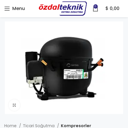
0
Menu
$
0,00
Click to enlarge
Home
Ticari Soğutma
Kompresorler