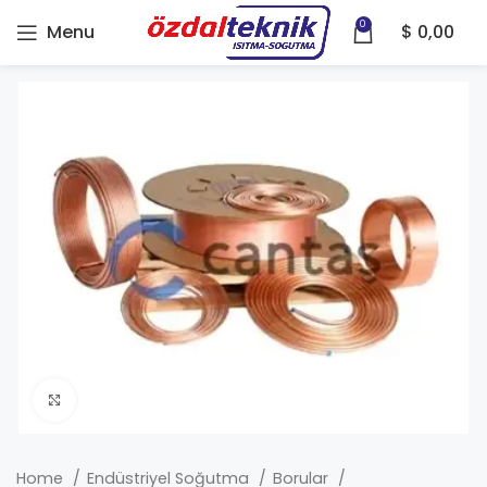
0
Menu
$
0,00
Click to enlarge
Home
Endüstriyel Soğutma
Borular