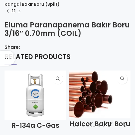
Kangal Bakır Boru (Split)
Eluma Paranapanema Bakır Boru
3/16″ 0.70mm (COIL)
Share:
RELATED PRODUCTS
Halcor Bakır Boru
R-134a C-Gas
10.00*1.00 (Boy)
Tekrar