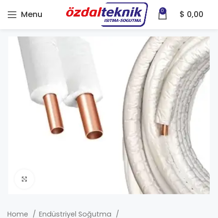
0
Menu
$
0,00
Click to enlarge
Home
Endüstriyel Soğutma