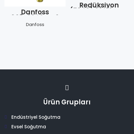
Redüksiyon
(5240) 22*16 mm
Danfoss
068Z3346 TN 2
R134a (İç D.-
Danfoss
Rak.-40/-10)
Ürün Grupları
Endüstriyel Soğutma
Evsel Soğutma