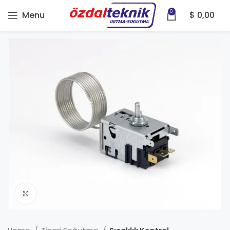
0
Menu
$
0,00
Click to enlarge