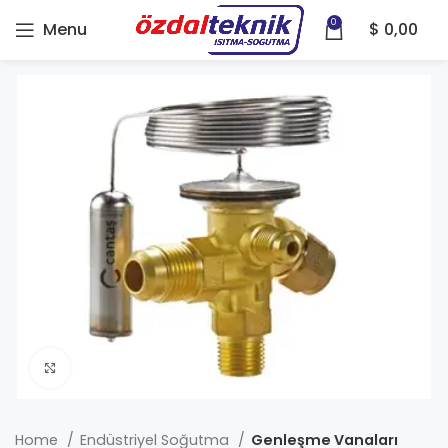
0
Menu
$
0,00
Click to enlarge
Home
Endüstriyel Soğutma
Genleşme Vanaları