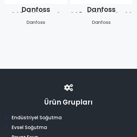
Danfoss
Danfoss
068Z3346 TN 2
068Z3206 TX 2 R22
R134a (İç D.-
(İç D.-Rak.) MOP
Danfoss
Danfoss
Rak.-40/-10)
N
Ürün Grupları
Endüstriyel Soğutma
Evsel Soğutma