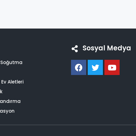
Sosyal Medya
i Soğutma
Ev Aletleri
ik
landırma
asyon