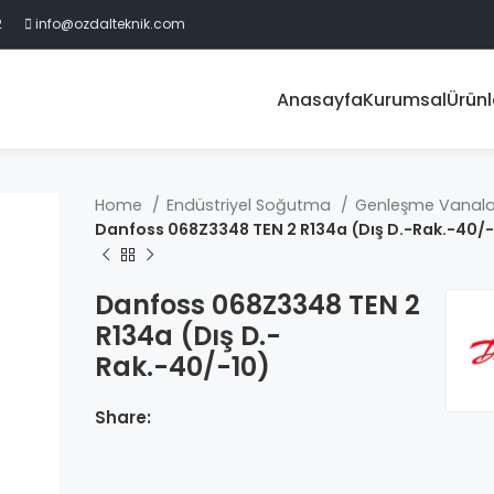
2
info@ozdalteknik.com
Anasayfa
Kurumsal
Ürünl
Home
Endüstriyel Soğutma
Genleşme Vanala
Danfoss 068Z3348 TEN 2 R134a (Dış D.-Rak.-40/-
Danfoss 068Z3348 TEN 2
R134a (Dış D.-
Rak.-40/-10)
Share: