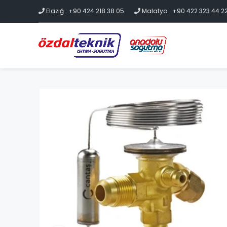
Elazığ : +90 424 218 38 05
Malatya : +90 422 323 44 2