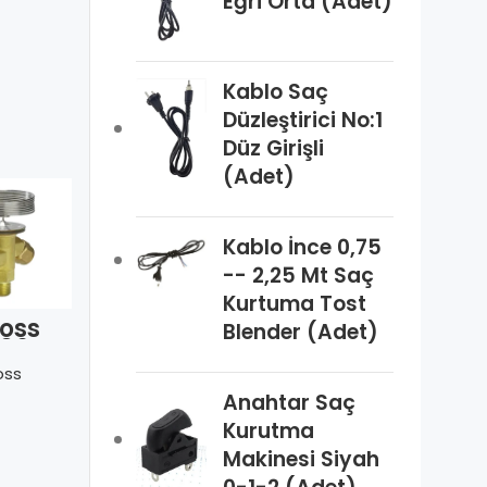
Eğri Orta (Adet)
Kablo Saç
Düzleştirici No:1
Düz Girişli
(Adet)
Kablo İnce 0,75
-- 2,25 Mt Saç
Kurtuma Tost
oss
Danfoss
Danfoss
Blender (Adet)
06 TX
068Z3406 TS
068Z3284
İç D.-
2 R404A (İç
TEX 2 R22
oss
Danfoss
Danfoss
MOP N
D.-Rak.)
(Dış D.-Kay.)
Anahtar Saç
MOP NM
MOP N
Kurutma
Makinesi Siyah