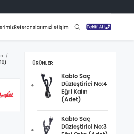
erimiz
Referanslarımız
İletişim
Teklif Al !
rı
10)
ÜRÜNLER
Kablo Saç
Düzleştirici No:4
Eğri Kalın
(Adet)
Kablo Saç
Düzleştirici No:3