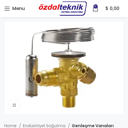
0
Menu
$
0,00
Click to enlarge
Home
Endüstriyel Soğutma
Genleşme Vanaları