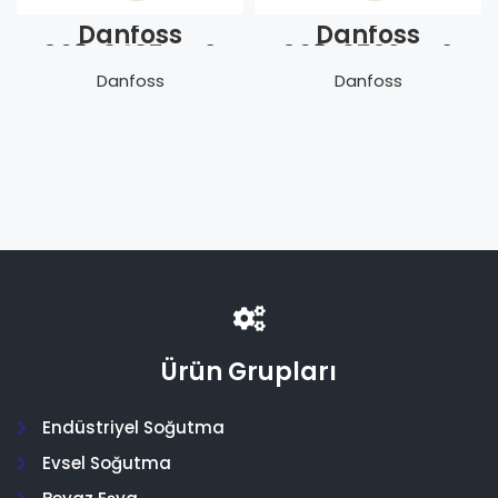
Danfoss
Danfoss
068Z3435 TS 2
068Z3502 TZ 2
R404A (İç D.-
R407C (İç D.-
Danfoss
Danfoss
Kay.) MOP N
Kay.-40/-10)
Ürün Grupları
Endüstriyel Soğutma
Evsel Soğutma