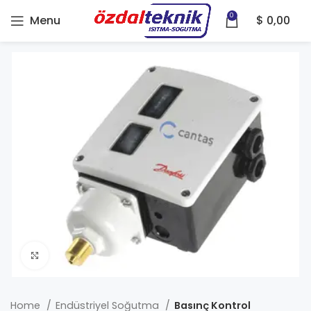
0
Menu
$
0,00
Click to enlarge
Home
Endüstriyel Soğutma
Basınç Kontrol