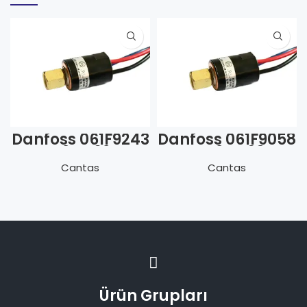
Danfoss 061F9243
Danfoss 061F9058
ACB-2UC62MW
ACB-2UC60W
Y.B.M. 19.0/23.0
A.B.O. 0.7/ 1.7 bar
Cantas
Cantas
bar
Ürün Grupları