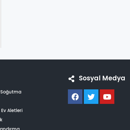
Sosyal Medya
i Soğutma
Ev Aletleri
ik
landırma