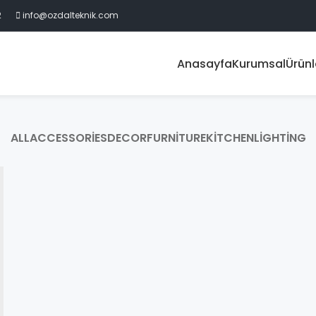
2
info@ozdalteknik.com
Anasayfa
Kurumsal
Ürünl
ALL
ACCESSORIES
DECOR
FURNITURE
KITCHEN
LIGHTING