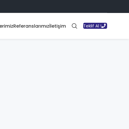
erimiz
Referanslarımız
İletişim
Teklif Al !