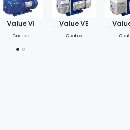
Value Vİ
Value VE
Valu
260SV
125N Vakum
135N 
Vakum
Pompası
Pomp
Cantas
Cantas
Cant
Pompası-
Vakum
Saati+Sol.V.