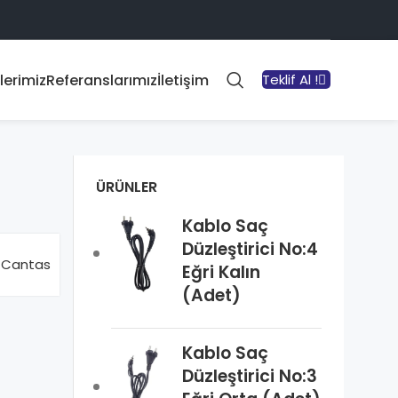
lerimiz
Referanslarımız
İletişim
Teklif Al !
ÜRÜNLER
Kablo Saç
Düzleştirici No:4
Cantas
Eğri Kalın
(Adet)
Kablo Saç
Düzleştirici No:3