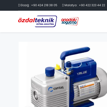
Elazığ : +90 424 218 38 05
Malatya : +90 422 323 44 22